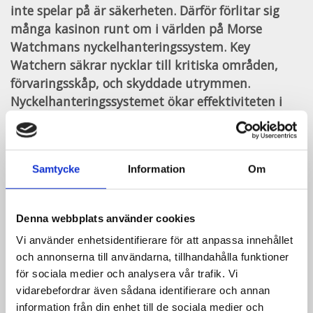
inte spelar på är säkerheten. Därför förlitar sig
många kasinon runt om i världen på Morse
Watchmans nyckelhanteringssystem. Key
Watchern säkrar nycklar till kritiska områden,
förvaringsskåp, och skyddade utrymmen.
Nyckelhanteringssystemet ökar effektiviteten i
arbetet och samtidigt sköter hanteringen säkert.
Key Watcher säkrar så att rätt personer har
tillgång till rätt nycklar och loggar alla händelser.
Samtycke
Information
Om
Detta ger ett dubbelt lager av säkerhet.
Användaren loggar antingen in med sitt användar
Denna webbplats använder cookies
ID och PIN kod eller så har vi alternativt
kortläsare med EM/Mifare teknink eller
Vi använder enhetsidentifierare för att anpassa innehållet
biometriska läsare. Sen ser skåpet till så personen
och annonserna till användarna, tillhandahålla funktioner
för sociala medier och analysera vår trafik. Vi
får rätt nyckel och kommer inte ha tillgång att ta
vidarebefordrar även sådana identifierare och annan
ut mer än av användaren är behörig till att ta ut.
information från din enhet till de sociala medier och